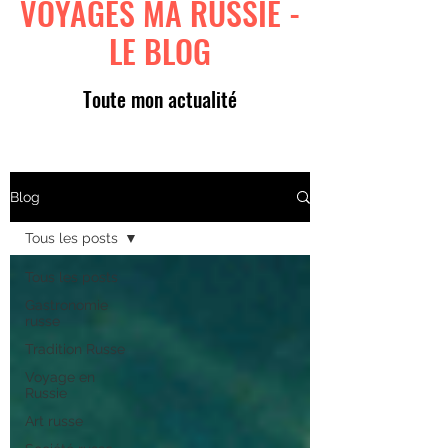
VOYAGES MA RUSSIE -
LE BLOG
Toute mon actualité
Blog
Tous les posts
Tous les posts
Gastronomie
russe
Tradition Russe
Voyage en
Russie
Art russe