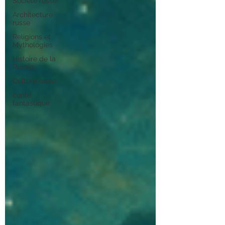
Société russe
Architecture
russe
Religions et
Mythologies
Histoire de la
Russie
Culture russe
conte
fantastique