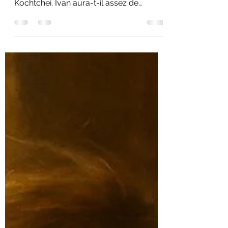
Conte Fantastique : La Princesse
Grenouille est prisonnière de l'Horrible
Kochtchei. Ivan aura-t-il assez de
courage pour tenter de la sauver ?