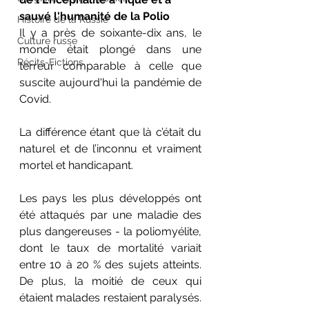
sauvé l'humanité de la Polio
Histoire de la Russie
Il y a près de soixante-dix ans, le 
Culture russe
monde était plongé dans une 
Récits-Fictions
terreur comparable à celle que 
suscite aujourd'hui la pandémie de 
Covid.
La différence étant que là c’était du 
naturel et de l’inconnu et vraiment 
mortel et handicapant.
Les pays les plus développés ont 
été attaqués par une maladie des 
plus dangereuses - la poliomyélite, 
dont le taux de mortalité variait 
entre 10 à 20 % des sujets atteints. 
De plus, la moitié de ceux qui 
étaient malades restaient paralysés. 