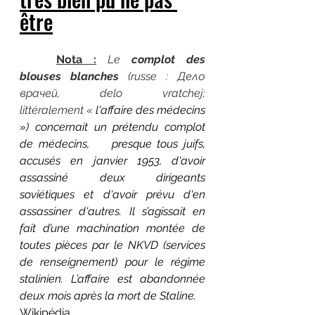
être
Nota :
Le 
complot des 
blouses blanches
 (russe : Дело 
врачей, delo vratchej; 
littéralement « 
l'affaire des médecins 
») concernait un prétendu complot 
de médecins, 	presque tous 
juifs
, 
accusés en janvier 
1953
, d'avoir 
assassiné deux dirigeants 
soviétiques et d'avoir prévu d'en 
assassiner d'autres. Il s’agissait en 
fait d’une machination montée de 
toutes pièces par le 
NKVD
 (services 
de renseignement) pour le régime 
stalinien
. L’affaire est abandonnée 
deux mois après la mort de 
Staline
.
Wikipédia