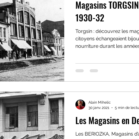
Magasins TORGSIN 
1930-32
Torgsin : découvrez les mag
citoyens échangeaient bijoux
nourriture durant les anné
Alain Mihelic
30 janv. 2021
5 min de lect
Les Magasins en D
Les BERIOZKA, Magasins d’a