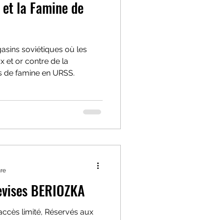
et la Famine de
asins soviétiques où les
 et or contre de la
es de famine en URSS.
ure
evises BERIOZKA
ccès limité, Réservés aux