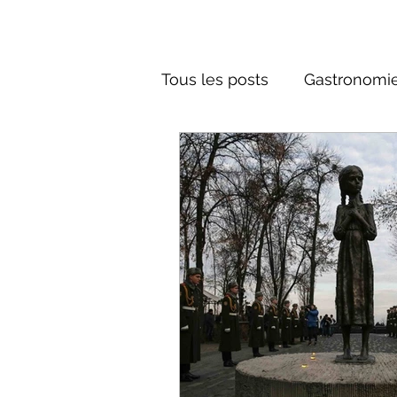
Tous les posts
Gastronomie
Société russe
Architec
Culture russe
Récits-F