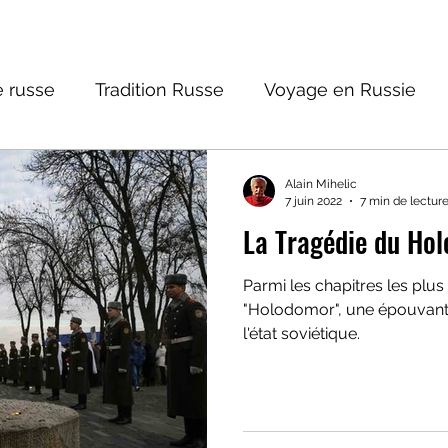
 russe
Tradition Russe
Voyage en Russie
ture russe
Religions et Mythologies
Histoire 
Alain Mihelic
7 juin 2022
7 min de lectur
La Tragédie du Ho
ictions
Parmi les chapitres les plus si
"Holodomor", une épouvant
l'état soviétique.