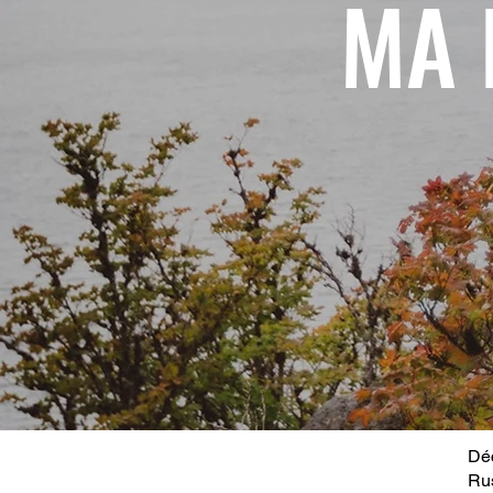
MA 
Déc
Ru