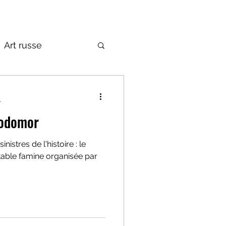
Art russe
de la Russie
e
lodomor
nistres de l'histoire : le
able famine organisée par