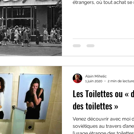
étrangers, où tout achat se r
Alain Mihelic
1 juin 2020
2 min de lectur
Les Toilettes ou « 
des toilettes »
Venez découvrir avec moi d
soviétiques au travers d’ane
l’usage étrange des toilettes