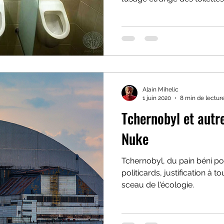
Alain Mihelic
1 juin 2020
8 min de lectur
Tchernobyl et autre
Nuke
Tchernobyl, du pain béni p
politicards, justification à
sceau de l'écologie.