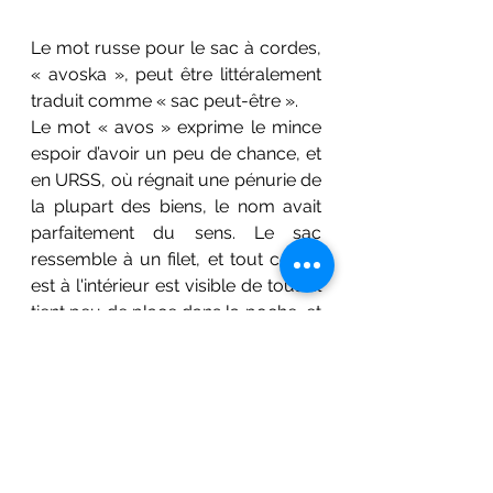
Le mot russe pour le sac à cordes, 
« avoska », peut être littéralement 
traduit comme « sac peut-être ». 
Le mot « avos » exprime le mince 
espoir d’avoir un peu de chance, et 
en URSS, où régnait une pénurie de 
la plupart des biens, le nom avait 
parfaitement du sens. Le sac 
ressemble à un filet, et tout ce qui 
est à l'intérieur est visible de tous. Il 
tient peu de place dans la poche, et 
peut (l’espoir fait vivre !) contenir 
beaucoup.
Les Sacs aujourd’hui 