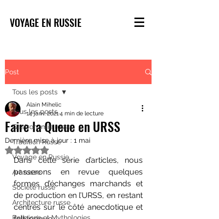
VOYAGE EN RUSSIE
Post
Tous les posts
Alain Mihelic
Tous les posts
14 janv. 2021
4 min de lecture
Faire la Queue en URSS
Gastronomie russe
Dernière mise à jour :
1 mai
Tradition Russe
Noté NaN étoiles sur 5.
Voyage en Russie
Dans cette série d’articles, nous 
passerons en revue quelques 
Art russe
formes d’échanges marchands et 
Société russe
de production en l’URSS, en restant 
Architecture russe
centrés sur le côté anecdotique et 
Religions et Mythologies
folklorique.