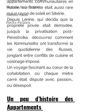
appartements communautaires en 
Histoire de la Russie
Russie, où l’intimité était aussi rare 
qu’un rayon de soleil en Sibérie. 
Culture russe
Depuis Lénine, qui décida que la 
Récits-Fictions
propriété privée était démodée, 
jusqu’à la privatisation post-
Perestroïka, découvrez comment 
les 
Kommunalka
 ont transformé la 
vie quotidienne des Russes, 
jonglant entre conflits de cuisine et 
voisinage imposé. 
Un voyage fascinant au cœur de la 
cohabitation, où chaque mètre 
carré était disputé avec passion… 
ou désespoir.
Un peu d’histoire des 
Appartements 