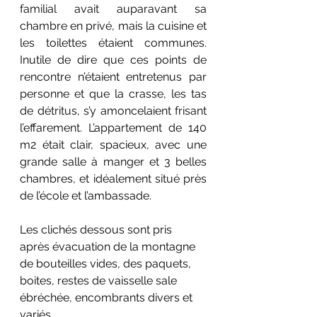
familial avait auparavant sa 
chambre en privé, mais la cuisine et 
les toilettes étaient communes. 
Inutile de dire que ces points de 
r
encontre 
n’étaient entretenus par 
personne et que la crasse, les tas 
de détritus, s’y amoncelaient frisant 
l’effarement. L’appartement de 140 
m2 était clair, spacieux, avec une 
grande salle à manger et 3 belles 
chambres, et idéalement situé près 
de l’école et l’ambassade.
Les clich
é
s dessous sont pris 
après évacuation de la montagne 
de bouteilles vides, des paquets, 
boites, restes de vaisselle sale 
ébréchée, encombrants divers et 
vari
é
s.