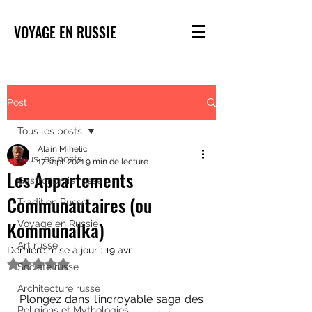
VOYAGE EN RUSSIE
Post
Tous les posts
Alain Mihelic
Tous les posts
17 sept. 2021
9 min de lecture
Les Appartements
Gastronomie russe
Communautaires (ou
Tradition Russe
Kommunalka)
Voyage en Russie
Art russe
Dernière mise à jour :
19 avr.
Noté NaN étoiles sur 5.
Société russe
Architecture russe
Plongez dans l’incroyable saga des 
Religions et Mythologies