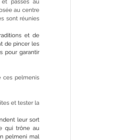
 et passés au 
osée au centre 
s sont réunies 
aditions et de 
 de pincer les 
 pour garantir 
e ces pelmenis 
es et tester la 
dent leur sort 
e qui trône au 
’un pelmeni mal 