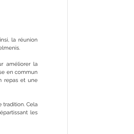
si, la réunion 
elmenis. 
 améliorer la 
 mise en commun 
n repas et une 
tradition. Cela 
partissant les 