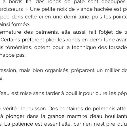
re à bords fin, des ronds de pâte sont découpés
cisseurs ». Une petite noix de viande hachée est p
pée dans celle-ci en une demi-lune, puis les pointe
ainsi formée.
meture des pelmenis, elle aussi, fait l’objet de tr
Certains préfèrent plier les ronds en demi-lune avant
lus téméraires, optent pour la technique des torsades
chappe pas.
ression, mais bien organisés, préparent un millier d
e.
’eau est mise sans tarder à bouillir pour cuire les pépit
vérité : la cuisson. Des centaines de pelmenis atten
s à plonger dans la grande marmite d’eau bouillant
e. La patience est essentielle, car rien n’est pire qu