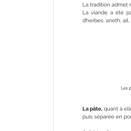
La tradition admet 
La viande a été pa
d’herbes, aneth, ail
Les p
La pâte, 
quant à el
puis séparée en por