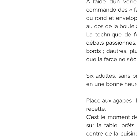
À l’aide d’un ver
commando des « far
du rond et envelop
au dos de la boule 
La technique de fer
débats passionnés. 
bords ; d’autres, p
que la farce ne s’é
Six adultes, sans p
en une bonne heur
Place aux agapes : l
recette.
C'est le moment de 
sur la table, prêt
centre de la cuisin