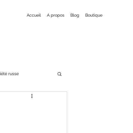
Accueil
A propos
Blog
Boutique
iété russe
nte fantastique