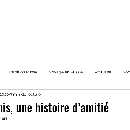
Tradition Russe
Voyage en Russie
Art russe
Soc
n 2020
3 min de lecture
et Mythologies
Histoire de la Russie
Culture russe
co
is, une histoire d’amitié
mars
ur 5.