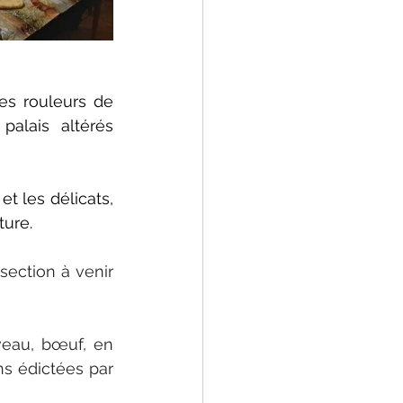
es rouleurs de 
alais altérés 
 les délicats, 
ture.
ection à venir 
veau, bœuf, en 
s édictées par 