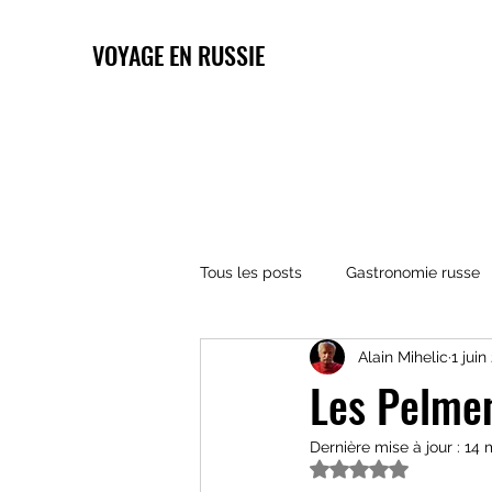
VOYAGE EN RUSSIE
Tous les posts
Gastronomie russe
Alain Mihelic
1 jui
Architecture russe
Religions 
Les Pelmen
Dernière mise à jour :
14 
Noté NaN étoiles s