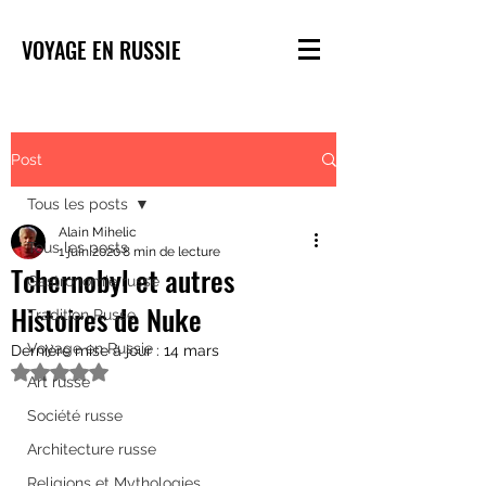
VOYAGE EN RUSSIE
Post
Tous les posts
Alain Mihelic
Tous les posts
1 juin 2020
8 min de lecture
Tchernobyl et autres
Gastronomie russe
Histoires de Nuke
Tradition Russe
Voyage en Russie
Dernière mise à jour :
14 mars
Noté NaN étoiles sur 5.
Art russe
Société russe
Architecture russe
Religions et Mythologies