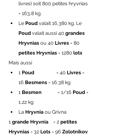
livres) soit 800 petites hryvnias 
= 163,8 kg.
Le 
Poud
 valait 16,380 kg. Le
Poud
 valait aussi 40 
grandes 
Hryvnias
 ou 40 
Livres
 = 80 
petites Hryvnias
 = 1280 
lots 
Mais aussi 
1 
Poud
                  = 40 
Livres
 = 
16 
Besmens
 = 16,38 kg
1 
Besmen
             = 1/16
 Poud
 = 
1,22 kg
La 
Hryvnia
 ou Grivna 
1 
grande Hryvnia
    = 2 
petites 
Hryvnias
 = 32 
Lots
 = 96 
Zolotnikov