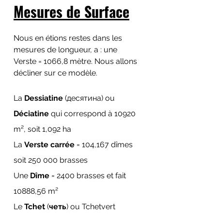
Mesures de Surface
Nous en étions restes dans les 
mesures de longueur, a : une 
Verste = 1066,8 mètre. Nous allons 
décliner sur ce modèle. 
La 
Dessiatine
 (десятина) ou 
Déciatine
 qui correspond à 10920 
m
², soit 1,092 
ha
La 
Verste carrée
 = 104,167 dîmes 
soit 250 000 brasses
Une 
Dîme
 = 2400 brasses et fait 
10888,56 m²
Le 
Tchet
 (
четь
) ou 
Tchetvert