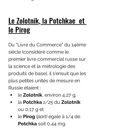
Le Zolotnik, la Potchkae  et 
le Pirog
Du "Livre du Commerce" du 14ème 
siècle (considéré comme le 
premier livre commercial russe sur 
la science et la métrologie des 
produits de base), il s'ensuit que les 
plus petites unités de mesure en 
Russie étaient :
le 
Zolotnik
, environ 4,27 g
,
la 
Potchka
1/25
 du 
Zolotnik
ou 0,17 g et 
le
 Pirog
 (part)
 égale à 1/4 de 
Potchka
 soit 0,44 mg.