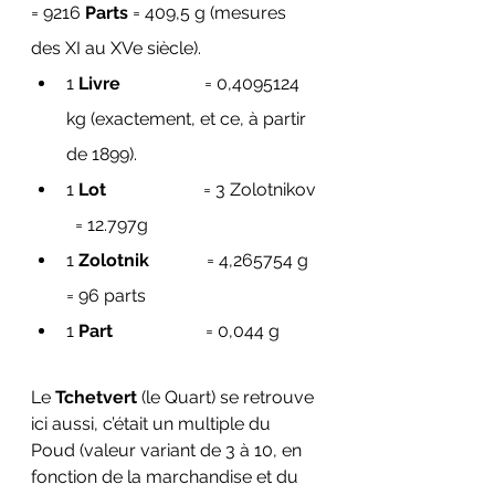
= 9216 
Parts
 = 409,5 g (mesures 
des XI au XVe siècle).
1 
Livre
                   = 0,4095124 
kg (exactement, et ce, à partir 
de 1899).
1 
Lot
                      = 3 Zolotnikov 
  = 12.797g
1 
Zolotnik
             = 4,265754 g 
= 96 parts 
1 
Part
                     = 0,044 g
Le 
Tchetvert
 (le Quart) se retrouve 
ici aussi, c’était un multiple du 
Poud (valeur variant de 3 à 10, en 
fonction de la marchandise et du 