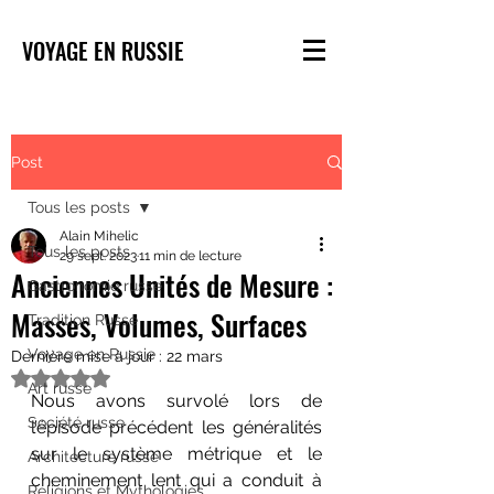
VOYAGE EN RUSSIE
Post
Tous les posts
Alain Mihelic
Tous les posts
29 sept. 2023
11 min de lecture
Anciennes Unités de Mesure :
Gastronomie russe
Masses, Volumes, Surfaces
Tradition Russe
Voyage en Russie
Dernière mise à jour :
22 mars
Noté NaN étoiles sur 5.
Art russe
Nous avons survolé lors de 
Société russe
l’épisode précédent les généralités 
sur le système métrique et le 
Architecture russe
cheminement lent qui a conduit à 
Religions et Mythologies