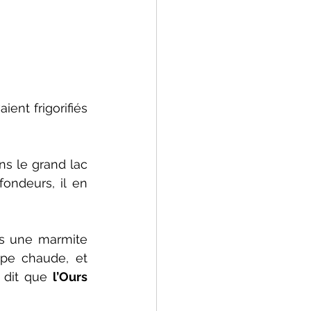
nt frigorifiés 
ns le grand lac 
ondeurs, il en 
ns une marmite 
pe chaude, et 
 dit que 
l’Ours 