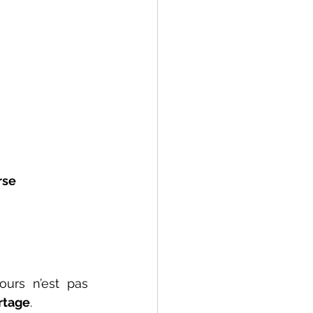
rse
urs n’est pas 
rtage
.