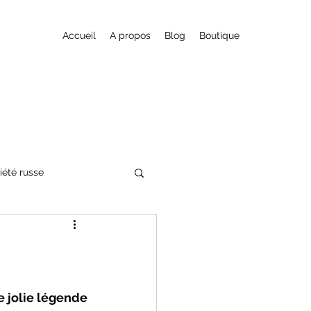
Accueil
A propos
Blog
Boutique
iété russe
cits-Fictions
 jolie légende 