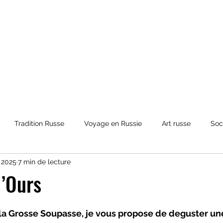
Tradition Russe
Voyage en Russie
Art russe
Soc
. 2025
7 min de lecture
et Mythologies
Histoire de la Russie
Culture russe
Ré
’Ours
ur 5.
la Grosse Soupasse, je vous propose de deguster une