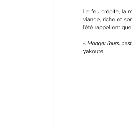
Le feu crépite, la m
viande, riche et so
l’été rappellent que 
« Manger l’ours, c’e
yakoute.