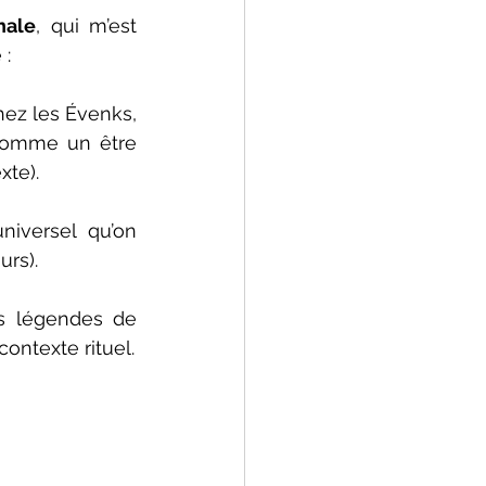
nale
, qui m’est 
 :
ez les Évenks, 
 comme un être 
xte).
niversel qu’on 
urs).
 légendes de 
contexte rituel.