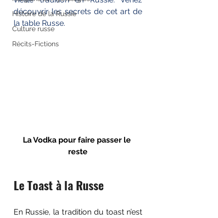
découvrir les secrets de cet art de 
Histoire de la Russie
la table Russe.
Culture russe
Récits-Fictions
La Vodka pour faire passer le 
reste
Le Toast à la Russe
En Russie, la tradition du toast n’est 