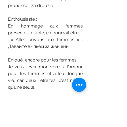
prononcer za drouzié
Enthousiaste : 
En hommage aux femmes 
présentes à table, ça pourrait être :
 « Allez buvons aux femmes » : 
Давайте выпьем за женщин.
Enjoué, encore pour les femmes :
Je veux lever mon verre à l’amour 
pour les femmes et à leur longue 
vie, car deux retraites, c'est mieux 
qu’une seule.
Un peu circonspect :
Buvons pour avoir tout, mais qu’on 
ne se fasse nous-mêmes pas avoir.