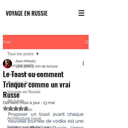
VOYAGE EN RUSSIE
Post
Tous les posts
Alain Mihelic
Tous les posts
3 juil. 2020
5 min de lecture
Le Toast ou comment
Gastronomie russe
Trinquer comme un vrai
Tradition Russe
Russe
Voyage en Russie
Art russe
Dernière mise à jour :
13 mai
Noté NaN étoiles sur 5.
Société russe
Proposer un toast avant chaque 
Architecture russe
nouvelle tournée de vodka est une 
Religions et Mythologies
vieille tradition en Russie. Venez 