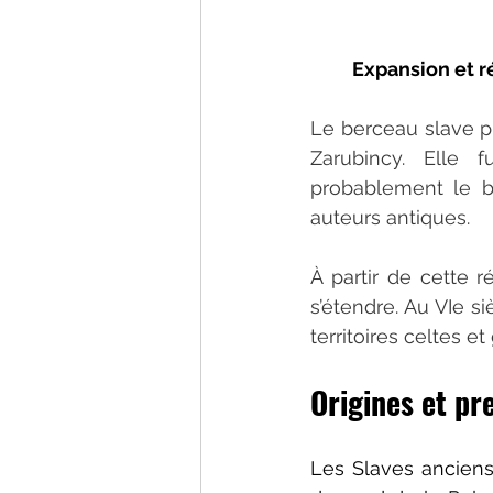
Expansion et r
Le berceau slave p
Zarubincy. Elle 
probablement le be
auteurs antiques.
À partir de cette r
s’étendre. Au VIe si
territoires celtes e
Origines et pr
Les Slaves anciens