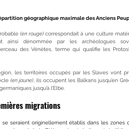
épartition géographique maximale des Anciens Peup
robable 
(en rouge) 
correspondait à une culture matéri
fut ainsi dénommée par les archéologues soviét
rceau des Vénètes, terme qui qualifie les Protosl
égion, les territoires occupés par les Slaves vont p
ècle 
(en jaune)
, ils occupent les Balkans jusqu’en Grè
t germaniques jusqu’à l’Elbe.
emières migrations
 se seraient originellement établis dans les zones