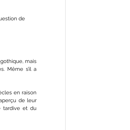
uestion de 
ogothique, mais 
s. Même s’il a 
ècles en raison 
perçu de leur 
 tardive et du 