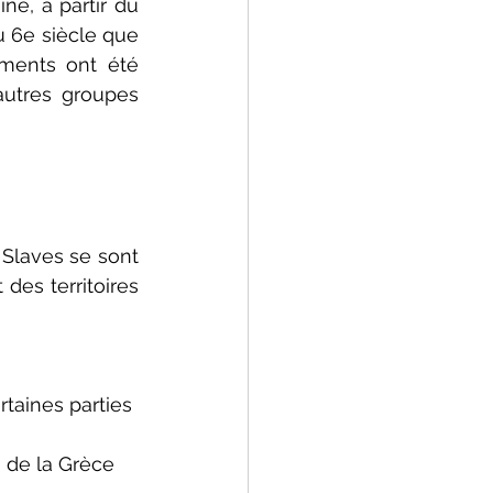
e, à partir du 
u 6e siècle que 
ments ont été 
utres groupes 
 Slaves se sont 
des territoires 
rtaines parties 
s de la Grèce 