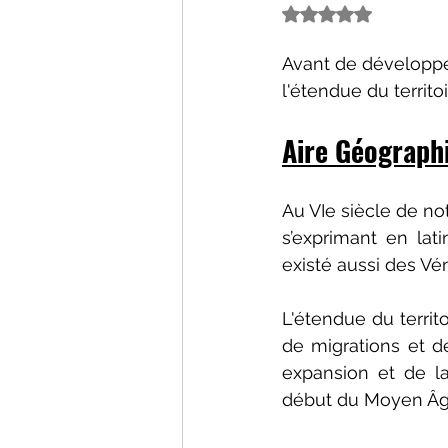
Noté NaN étoiles s
Avant de développer 
l'étendue du territo
Aire Géograph
Au VIe siècle de not
s’exprimant en lat
existé aussi des Vén
L'étendue du territo
de migrations et d
expansion et de la
début du Moyen Âg