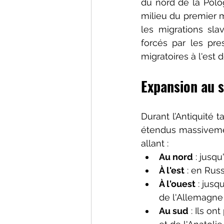
du nord de la Polog
milieu du premier m
les migrations sl
forc
és
 par les pre
migratoires à l'est 
Expansion au s
Durant l’Antiquité 
étendus massivement
allant :
Au nord
 : jusq
À l'est
 : en Rus
À l'ouest
 : jusq
de l'Allemagne 
Au sud
 : Ils o