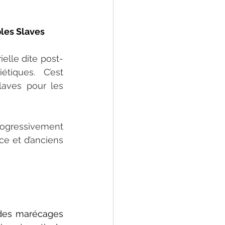
les Slaves
elle dite post-
iques. C’est 
aves pour les 
rogressivement 
ce et d’anciens 
 des marécages 