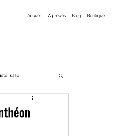
Accueil
A propos
Blog
Boutique
iété russe
nte fantastique
anthéon