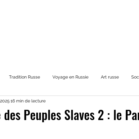
Tradition Russe
Voyage en Russie
Art russe
Soc
. 2025
16 min de lecture
et Mythologies
Histoire de la Russie
Culture russe
co
 des Peuples Slaves 2 : le P